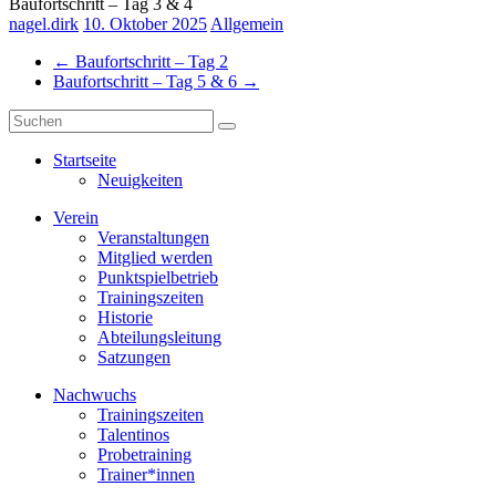
Baufortschritt – Tag 3 & 4
nagel.dirk
10. Oktober 2025
Allgemein
←
Baufortschritt – Tag 2
Baufortschritt – Tag 5 & 6
→
Startseite
Neuigkeiten
Verein
Veranstaltungen
Mitglied werden
Punktspielbetrieb
Trainingszeiten
Historie
Abteilungsleitung
Satzungen
Nachwuchs
Trainingszeiten
Talentinos
Probetraining
Trainer*innen