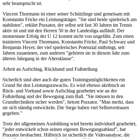
sehr beansprucht ist.
Vincent Thormann ist einer seiner Schützlinge und gemeisam mit
Konstantin Fricke ein Leistungsträger. "Sie sind beide spielerisch am
stabilsten", erklärt Praxator, der selbst seit fast 30 Jahren im Tennis
aktiv ist und mit den Herren 50 in der Landesliga aufläuft. Der
momentane Erfolg der U 12 kommt nicht von ungefähr. Zum einen
trainieren Vincent Thormann, Konstantin Fricke, Paul Schwarz und
Benjamin Heyer, der viel spielerisches Potenzial mitbringt, seit
Jahren zusammen, zum anderen "gehören sie in diesem Jahr zum
älteren Jahrgang in der Altersklasse".
Arbeit an Aufschlag, Rückhand und Fußstellung
Sicherlich sind aber auch die guten Trainingsmöglichkeiten ein
Grund für den Leistungszuwachs. Es wird ebenso akribisch an
Rück- und Vorhand sowie Aufschlag gearbeitet wie an der
Fußstellung und der Bewegung zum Ball. "Sie müssen in den
Grundtechniken sicher werden", betont Praxator. "Man merkt, dass
sie sich ständig entwickeln. Die Siege haben viel Selbstvertrauen
gegeben."
Trotz der allgemeinen Ausbildung wird bereits individuell gearbeitet,
"jeder entwickelt schon seinen eigenen Bewegungsablauf", hat
Praxator beobachtet. Hilfreich ist sicherlich die Videoanalyse, die