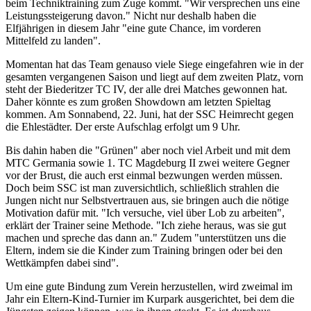
beim Techniktraining zum Zuge kommt. "Wir versprechen uns eine
Leistungssteigerung davon." Nicht nur deshalb haben die
Elfjährigen in diesem Jahr "eine gute Chance, im vorderen
Mittelfeld zu landen".
Momentan hat das Team genauso viele Siege eingefahren wie in der
gesamten vergangenen Saison und liegt auf dem zweiten Platz, vorn
steht der Biederitzer TC IV, der alle drei Matches gewonnen hat.
Daher könnte es zum großen Showdown am letzten Spieltag
kommen. Am Sonnabend, 22. Juni, hat der SSC Heimrecht gegen
die Ehlestädter. Der erste Aufschlag erfolgt um 9 Uhr.
Bis dahin haben die "Grünen" aber noch viel Arbeit und mit dem
MTC Germania sowie 1. TC Magdeburg II zwei weitere Gegner
vor der Brust, die auch erst einmal bezwungen werden müssen.
Doch beim SSC ist man zuversichtlich, schließlich strahlen die
Jungen nicht nur Selbstvertrauen aus, sie bringen auch die nötige
Motivation dafür mit. "Ich versuche, viel über Lob zu arbeiten",
erklärt der Trainer seine Methode. "Ich ziehe heraus, was sie gut
machen und spreche das dann an." Zudem "unterstützen uns die
Eltern, indem sie die Kinder zum Training bringen oder bei den
Wettkämpfen dabei sind".
Um eine gute Bindung zum Verein herzustellen, wird zweimal im
Jahr ein Eltern-Kind-Turnier im Kurpark ausgerichtet, bei dem die