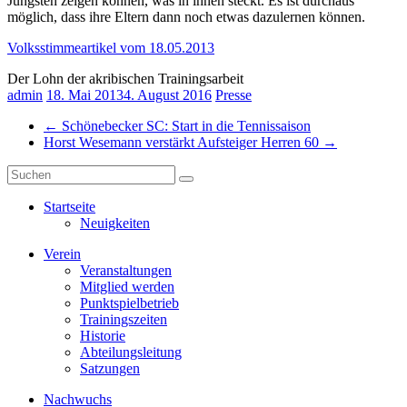
Jüngsten zeigen können, was in ihnen steckt. Es ist durchaus
möglich, dass ihre Eltern dann noch etwas dazulernen können.
Volksstimmeartikel vom 18.05.2013
Der Lohn der akribischen Trainingsarbeit
admin
18. Mai 2013
4. August 2016
Presse
←
Schönebecker SC: Start in die Tennissaison
Horst Wesemann verstärkt Aufsteiger Herren 60
→
Startseite
Neuigkeiten
Verein
Veranstaltungen
Mitglied werden
Punktspielbetrieb
Trainingszeiten
Historie
Abteilungsleitung
Satzungen
Nachwuchs